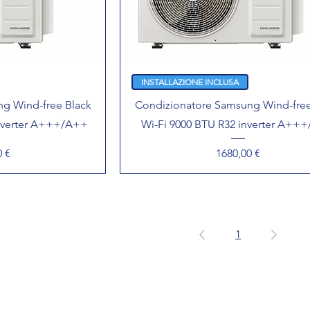
INSTALLAZIONE INCLUSA
g Wind-free Black
Condizionatore Samsung Wind-free
inverter A+++/A++
Wi-Fi 9000 BTU R32 inverter A++
Prezzo
0 €
1680,00 €
1