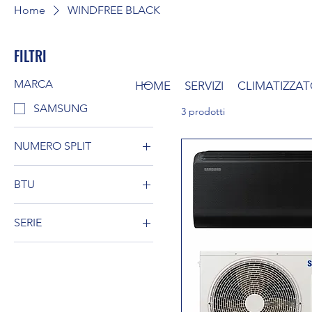
Home
WINDFREE BLACK
FILTRI
MARCA
HOME
SERVIZI
CLIMATIZZAT
SAMSUNG
3 prodotti
NUMERO SPLIT
MONOSPLIT
BTU
7000
SERIE
9000
WINDFREE BLACK
12000