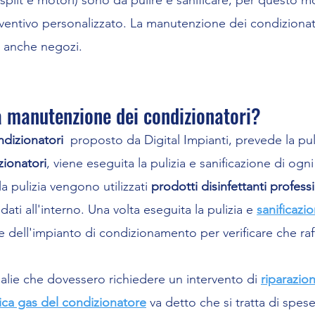
lit e motori) sono da pulire e sanificare, per questo mot
eventivo personalizzato. La manutenzione dei condizionat
 o anche negozi.
la manutenzione dei condizionatori?
dizionatori
proposto da Digital Impianti, prevede la puli
izionatori
, viene eseguita la pulizia e sanificazione di ogn
la pulizia vengono utilizzati
prodotti disinfettanti profess
ati all'interno. Una volta eseguita la pulizia e
sanificazi
e dell'impianto di condizionamento per verificare che ra
malie che dovessero richiedere un intervento di
riparazio
rica gas del condizionatore
va detto che si tratta di spes