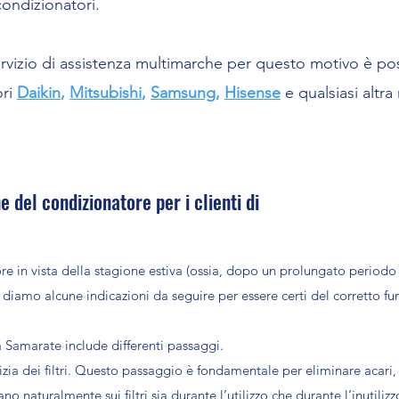
condizionatori.
vizio di assistenza multimarche per questo motivo è poss
ori
Daikin
,
Mitsubishi
,
Samsung
,
Hisense
e qualsiasi altra
 del condizionatore per i clienti di
re in vista della stagione estiva (ossia, dopo un prolungato periodo 
ti diamo alcune indicazioni da seguire per essere certi del corretto f
 Samarate include differenti passaggi.
izia dei filtri. Questo passaggio è fondamentale per eliminare acari,
ano naturalmente sui filtri sia durante l’utilizzo che durante l’inutili