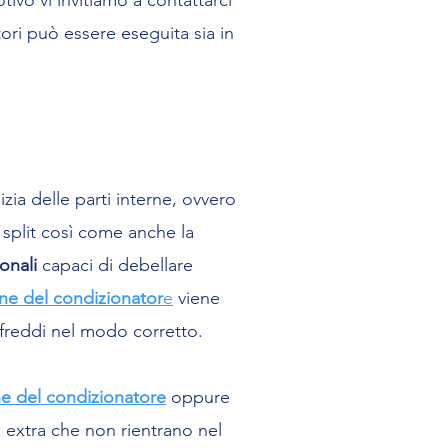
ivo vi invitiamo a contattarci
ori può essere eseguita sia in
zia delle parti interne, ovvero
i split così come anche la
ionali
capaci di debellare
one del condizionator
e
viene
ffreddi nel modo corretto.
ne del condizionatore
oppure
e extra che non rientrano nel