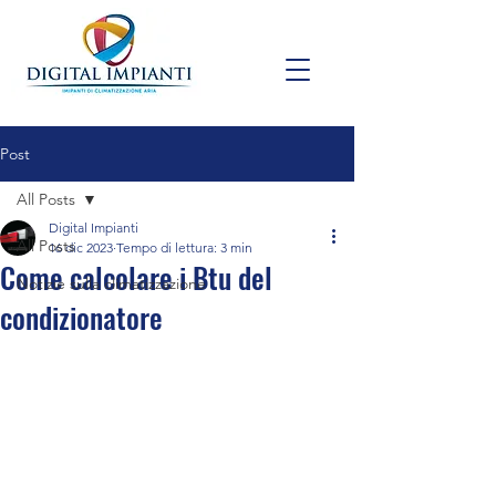
Post
All Posts
Digital Impianti
All Posts
16 dic 2023
Tempo di lettura: 3 min
Come calcolare i Btu del
Notizie sulla climatizzazione
condizionatore