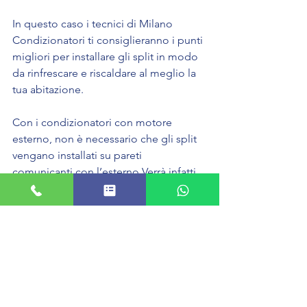
In questo caso i tecnici di Milano 
Condizionatori ti consiglieranno i punti 
migliori per installare gli split in modo 
da rinfrescare e riscaldare al meglio la 
tua abitazione.
Con i condizionatori con motore 
esterno, non è necessario che gli split 
vengano installati su pareti 
comunicanti con l’esterno.Verrà infatti 
realizzato un canale che permetterà di 
far comunicare lo split con l’esterno e 
che permetterà il ricambio di aria con 
l’esterno e l’espulsione della condensa 
e dell’umidità.
Il sopralluogo ed il preventivo sono 
gratuiti e senza impegno e, se 