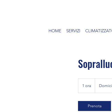
HOME
SERVIZI
CLIMATIZZAT
Soprallu
1 ora
1
Domicil
o
r
Prenota