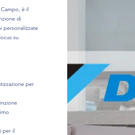
l Campo, è il
enzione di
ni personalizzate
 focus su
atizzazione per
enzione
simo
 per il