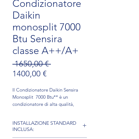
Condizionatore
Daikin
monosplit 7000
Btu Sensira
classe A++/A+
Prezzo regolare
 1650,00 € 
Prezzo scontato
1400,00 €
Il Condizionatore Daikin Sensira
Monosplit 7000 Btu** è un
condizionatore di alta qualità,
ideale per chi cerca comfort e
efficienza in tutte le stagioni. L'unità
INSTALLAZIONE STANDARD
a parete offre un flusso d'aria
INCLUSA:
confortevole e un basso consumo