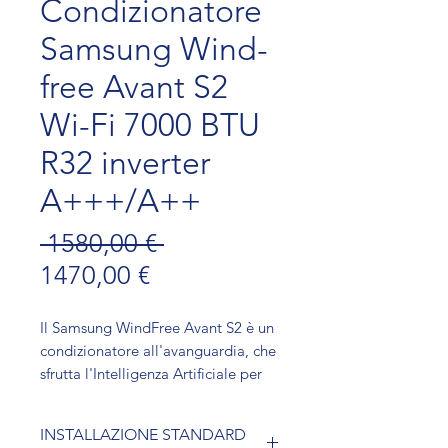
Condizionatore
Samsung Wind-
free Avant S2
Wi-Fi 7000 BTU
R32 inverter
A+++/A++
Prezzo regolare
 1580,00 € 
Prezzo scontato
1470,00 €
Il Samsung WindFree Avant S2 è un
condizionatore all'avanguardia, che
sfrutta l'Intelligenza Artificiale per
adattarsi alle abitudini dell'utente,
ottimizzando il comfort. Con un
INSTALLAZIONE STANDARD
design elegante e un sistema