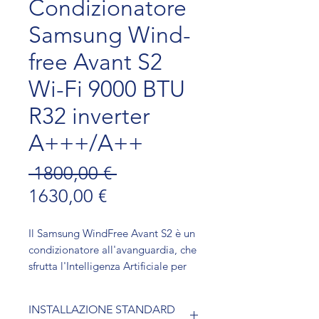
Condizionatore
Samsung Wind-
free Avant S2
Wi-Fi 9000 BTU
R32 inverter
A+++/A++
Prezzo regolare
 1800,00 € 
Prezzo scontato
1630,00 €
Il Samsung WindFree Avant S2 è un
condizionatore all'avanguardia, che
sfrutta l'Intelligenza Artificiale per
adattarsi alle abitudini dell'utente,
ottimizzando il comfort. Con un
INSTALLAZIONE STANDARD
design elegante e un sistema