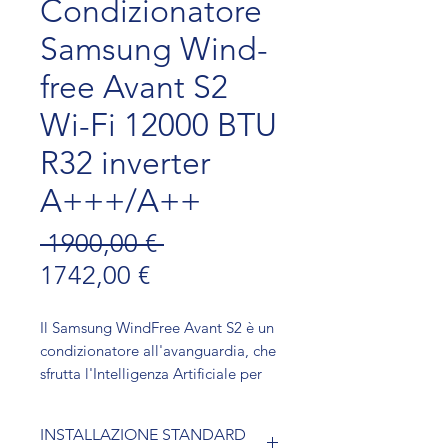
Condizionatore
Samsung Wind-
free Avant S2
Wi-Fi 12000 BTU
R32 inverter
A+++/A++
Prezzo regolare
 1900,00 € 
Prezzo scontato
1742,00 €
Il Samsung WindFree Avant S2 è un
condizionatore all'avanguardia, che
sfrutta l'Intelligenza Artificiale per
adattarsi alle abitudini dell'utente,
ottimizzando il comfort. Con un
INSTALLAZIONE STANDARD
design elegante e un sistema