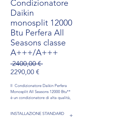
Condizionatore
Daikin
monosplit 12000
Btu Perfera All
Seasons classe
A+++/A+++
Prezzo regolare
 2400,00 € 
Prezzo scontato
2290,00 €
Il Condizionatore Daikin Perfera
Monosplit All Seasons 12000 Btu**
è un condizionatore di alta qualità,
ideale per chi cerca comfort e
efficienza in tutte le stagioni. Le sue
INSTALLAZIONE STANDARD
caratteristiche avanzate, come il