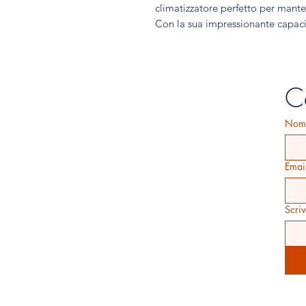
climatizzatore perfetto per mant
Con la sua impressionante capac
questa unità è perfetta per gli sp
e soggiorni. Inoltre, la tecnologi
efficiente ed efficace mantenen
classe energetica A++ e connettiv
C
soluzione di climatizzazione perfet
design elegante e moderno, sta be
Nom
Emai
Scriv