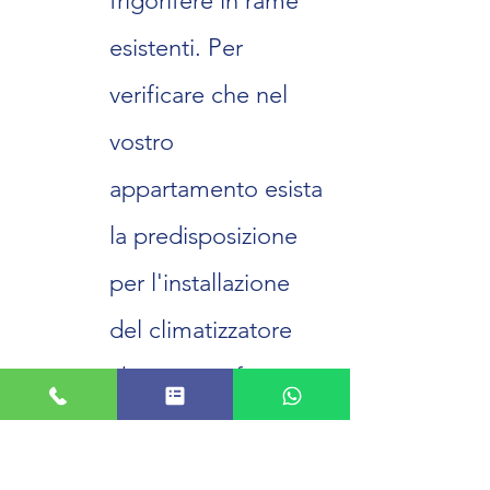
frigorifere in rame
esistenti. Per
verificare che nel
vostro
appartamento esista
la predisposizione
per l'installazione
del climatizzatore
che vorrete fare
installare da Digital
Impianti basterà